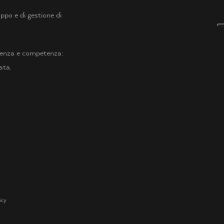
po e di gestione di
arenza e competenza:
ata.
icy