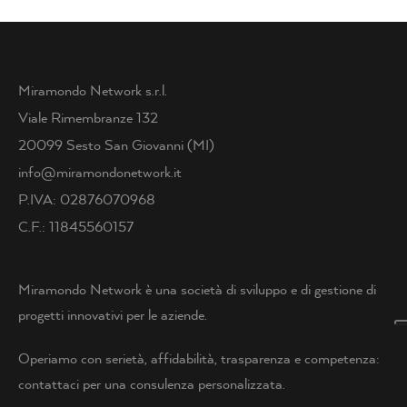
Miramondo Network s.r.l.
Viale Rimembranze 132
20099 Sesto San Giovanni (MI)
info@miramondonetwork.it
P.IVA: 02876070968
C.F.: 11845560157
Miramondo Network è una società di sviluppo e di gestione di
progetti innovativi per le aziende.
Operiamo con serietà, affidabilità, trasparenza e competenza:
contattaci per una consulenza personalizzata.