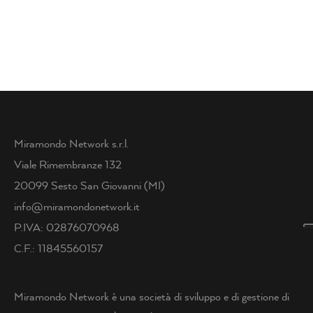
Miramondo Network s.r.l.
Viale Rimembranze 132
20099 Sesto San Giovanni (MI)
info@miramondonetwork.it
P.IVA: 02876070968
C.F.: 11845560157
Miramondo Network è una società di sviluppo e di gestione di