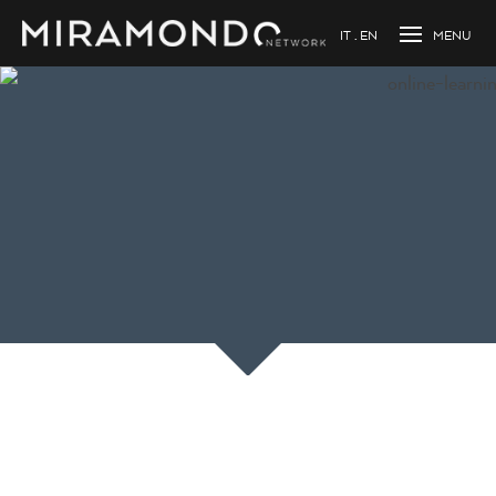
IT
EN
Caricamento...