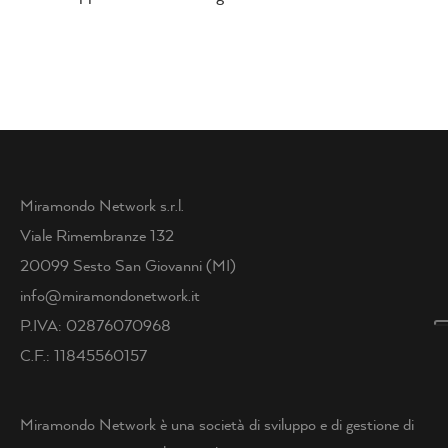
Miramondo Network s.r.l.
Viale Rimembranze 132
20099 Sesto San Giovanni (MI)
info@miramondonetwork.it
P.IVA: 02876070968
C.F.: 11845560157
Miramondo Network è una società di sviluppo e di gestione di