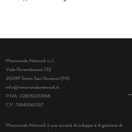
Miramondo Network s.r.l.
Viale Rimembranze 132
20099 Sesto San Giovanni (MI)
info@miramondonetwork.it
P.IVA: 02876070968
C.F.: 11845560157
Miramondo Network è una società di sviluppo e di gestione di